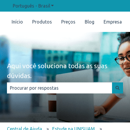
Português - Brasil
Mostrar submenu para traduções
Início
Produtos
Preços
Blog
Empresa
Aqui você soluciona todas as suas
dúvidas.
Não há sugestões porque o campo de pesquisa está e
Central de Ajuda
Estude na UNISUAM