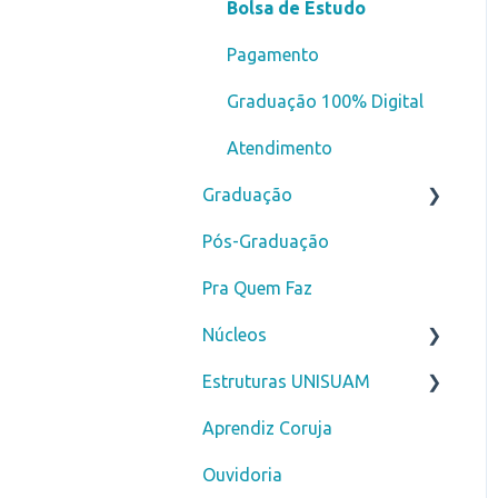
Bolsa de Estudo
Pagamento
Graduação 100% Digital
Atendimento
Graduação
Pós-Graduação
Novos alunos
Pra Quem Faz
Curso de Férias
Núcleos
Secretaria
Estruturas UNISUAM
ENADE
Núcleo de Prática Jurídica
- NPJ
Aprendiz Coruja
Financeiro
Biblioteca
Clínica Escola Amarina
Ouvidoria
DDM
Motta - CLESAM