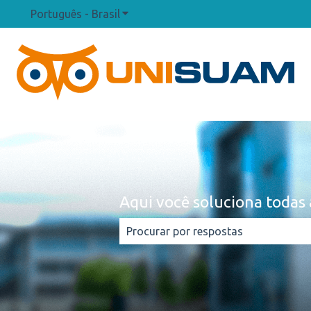
Português - Brasil
Mostrar submenu para traduções
Aqui você soluciona todas 
Não há sugestões porque o campo d