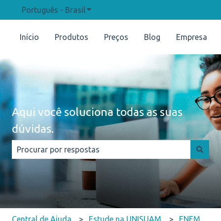
Português - Brasil
Mostrar submenu para traduções
Início
Produtos
Preços
Blog
Empresa
Aqui você soluciona todas as suas
dúvidas.
Não há sugestões porque o campo de pesquisa está e
Central de Ajuda
Estude na UNISUAM
ENEM