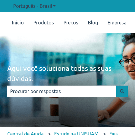
Português - Brasil
Mostrar submenu para traduções
Início
Produtos
Preços
Blog
Empresa
Aqui você soluciona todas as suas
dúvidas.
Não há sugestões porque o campo de pesquisa está e
Central de Ajuda
Estude na UNISUAM
Fies