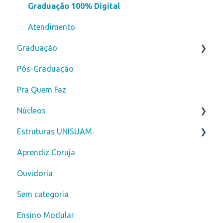
Graduação 100% Digital
Atendimento
Graduação
Pós-Graduação
Novos alunos
Pra Quem Faz
Curso de Férias
Núcleos
Secretaria
Estruturas UNISUAM
ENADE
Núcleo de Prática Jurídica - NPJ
Aprendiz Coruja
Financeiro
Clínica Escola Amarina Motta - CLESAM
Biblioteca
Ouvidoria
DDM
Núcleo de Apoio Psicopedagógico - NAPP
Sem categoria
Extensão Universitária
Serviço de Psicologia Aplicada - SPA
Ensino Modular
Cerimônia de Formatura
Universidade Aberta à Terceira Idade - UNATI