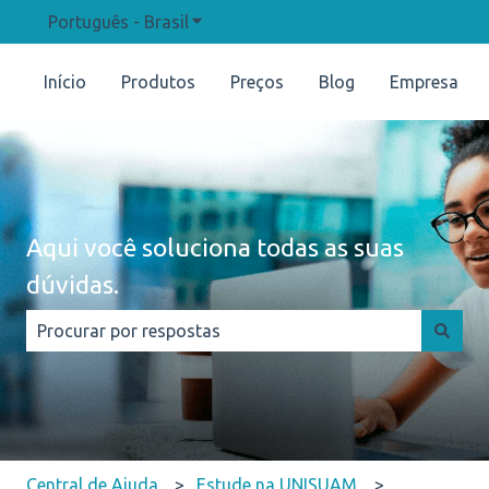
Português - Brasil
Mostrar submenu para traduções
Início
Produtos
Preços
Blog
Empresa
Aqui você soluciona todas as suas
dúvidas.
Não há sugestões porque o campo de pesquisa está e
Central de Ajuda
Estude na UNISUAM