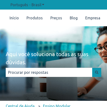
Português - Brasil
Mostrar submenu para traduções
Início
Produtos
Preços
Blog
Empresa
Aqui você soluciona todas as suas
dúvidas.
Não há sugestões porque o campo de pesquisa está e
Central de Ajuda
Ensino Modular