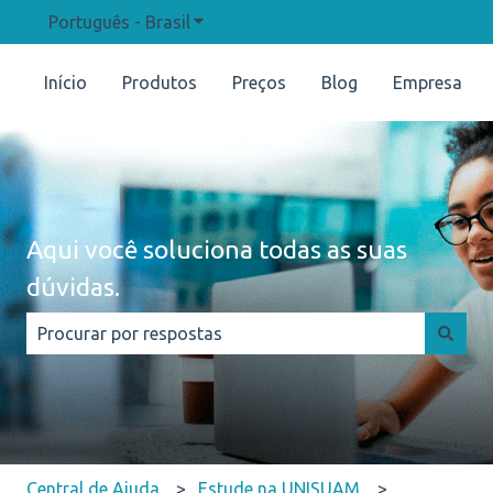
Português - Brasil
Mostrar submenu para traduções
Início
Produtos
Preços
Blog
Empresa
Aqui você soluciona todas as suas
dúvidas.
Não há sugestões porque o campo de pesquisa está e
Central de Ajuda
Estude na UNISUAM