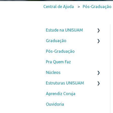
Central de Ajuda
Pós-Graduação
Estude na UNISUAM
Graduação
Vestibular
Pós-Graduação
ENEM
Novos alunos
Pra Quem Faz
Transferência
Curso de Férias
Núcleos
Segunda Graduação
Secretaria
Estruturas UNISUAM
Fies
ENADE
Núcleo de Prática Jurídica
- NPJ
Aprendiz Coruja
Reabertura
Financeiro
Biblioteca
Clínica Escola Amarina
Ouvidoria
Vestibular Solidário
DDM
Motta - CLESAM