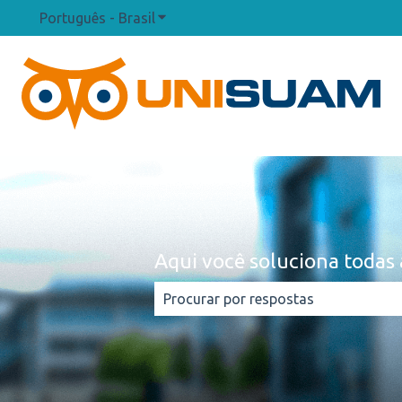
Português - Brasil
Mostrar submenu para traduções
Aqui você soluciona todas 
Não há sugestões porque o campo d