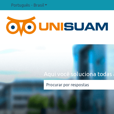
Português - Brasil
Mostrar submenu para traduções
Aqui você soluciona todas 
Não há sugestões porque o campo d