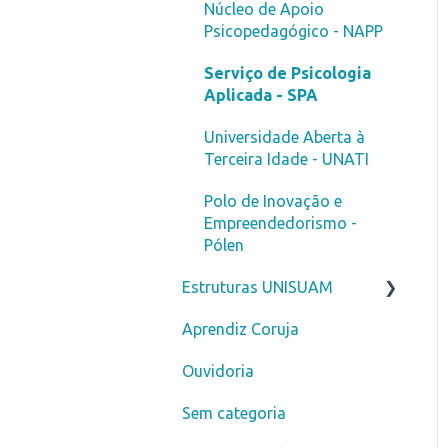
Bolsa de Estudo
Extensão Universitária
Núcleo de Apoio
Psicopedagógico - NAPP
Pagamento
Cerimônia de Formatura
Serviço de Psicologia
Graduação 100% Digital
Atividades
Aplicada - SPA
Complementares
Atendimento
Universidade Aberta à
Documentos Finais
Terceira Idade - UNATI
Estágios
Polo de Inovação e
Empreendedorismo -
Indique um amigo
Pólen
Carreiras
Estruturas UNISUAM
Escolha de disciplinas
Aprendiz Coruja
Biblioteca
Carteirinha
Ouvidoria
Sem categoria