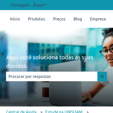
Português - Brasil
Mostrar submenu para traduções
Início
Produtos
Preços
Blog
Empresa
Aqui você soluciona todas as suas
dúvidas.
Não há sugestões porque o campo de pesquisa está e
Central de Ajuda
Estude na UNISUAM