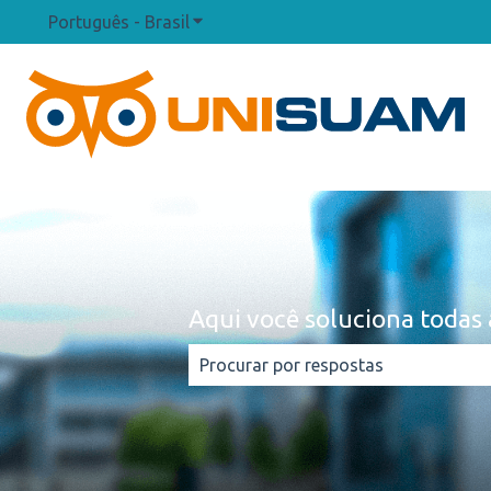
Português - Brasil
Mostrar submenu para traduções
Aqui você soluciona todas 
Não há sugestões porque o campo d