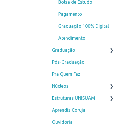
Bolsa de Estudo
Pagamento
Graduação 100% Digital
Atendimento
Graduação
Pós-Graduação
Novos alunos
Pra Quem Faz
Curso de Férias
Núcleos
Secretaria
Estruturas UNISUAM
ENADE
Núcleo de Prática Jurídica
- NPJ
Aprendiz Coruja
Financeiro
Biblioteca
Clínica Escola Amarina
Ouvidoria
DDM
Motta - CLESAM