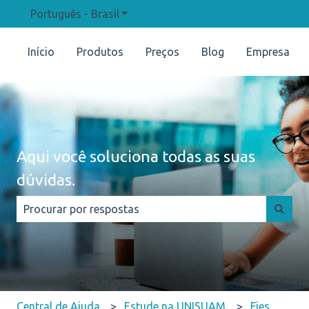
Português - Brasil
Mostrar submenu para traduções
Início
Produtos
Preços
Blog
Empresa
Aqui você soluciona todas as suas
dúvidas.
Não há sugestões porque o campo de pesquisa está e
Central de Ajuda
Estude na UNISUAM
Fies