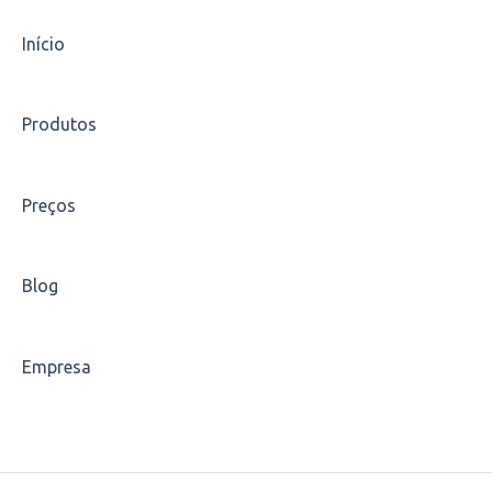
Estágios
Início
Indique um amigo
Produtos
Carreiras
Escolha de disciplinas
Preços
Carteirinha
Blog
Empresa