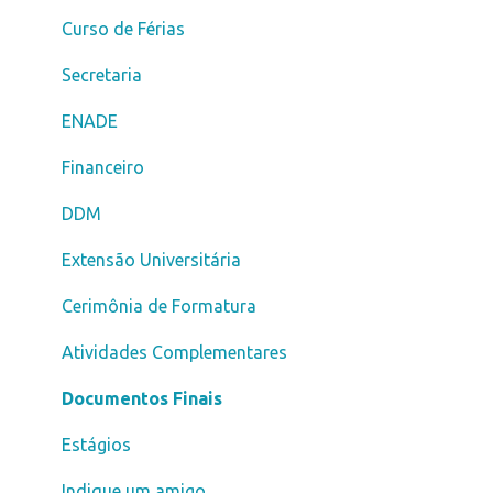
Transferência
Curso de Férias
Segunda Graduação
Secretaria
Fies
ENADE
Reabertura
Financeiro
Vestibular Solidário
DDM
Bolsa de Estudo
Extensão Universitária
Pagamento
Cerimônia de Formatura
Graduação 100% Digital
Atividades Complementares
Atendimento
Documentos Finais
Estágios
Indique um amigo