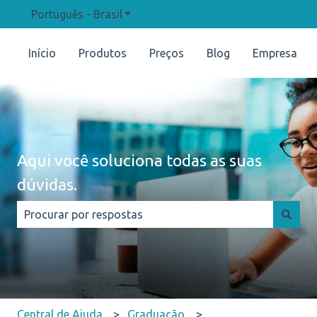
Português - Brasil
Mostrar submenu para traduções
Início
Produtos
Preços
Blog
Empresa
Aqui você soluciona todas as suas
dúvidas.
Não há sugestões porque o campo de pesquisa está e
Central de Ajuda
Graduação