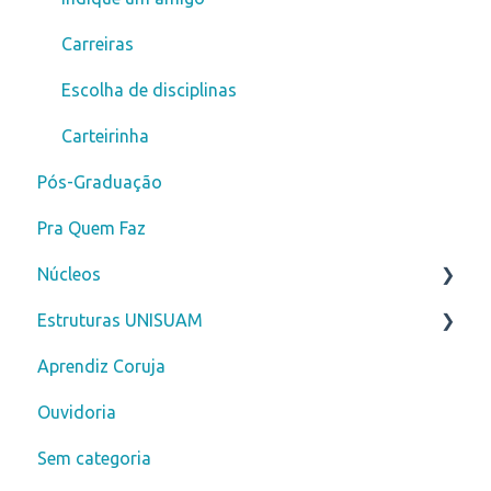
Carreiras
Escolha de disciplinas
Carteirinha
Pós-Graduação
Pra Quem Faz
Núcleos
Estruturas UNISUAM
Núcleo de Prática Jurídica - NPJ
Aprendiz Coruja
Clínica Escola Amarina Motta - CLESAM
Biblioteca
Ouvidoria
Núcleo de Apoio Psicopedagógico - NAPP
Sem categoria
Serviço de Psicologia Aplicada - SPA