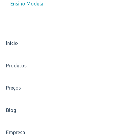
Ensino Modular
Universidade Aberta à Terceira Idade - UNATI
Polo de Inovação e Empreendedorismo - Pólen
Início
Produtos
Preços
Blog
Empresa