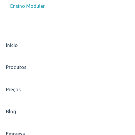
Ensino Modular
Universidade Aberta à Terceira Idade - UNATI
Polo de Inovação e Empreendedorismo - Pólen
Início
Produtos
Preços
Blog
Empresa