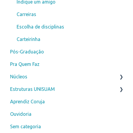
Indique um amigo
Carreiras
Escolha de disciplinas
Carteirinha
Pós-Graduação
Pra Quem Faz
Núcleos
Estruturas UNISUAM
Núcleo de Prática Jurídica - NPJ
Aprendiz Coruja
Clínica Escola Amarina Motta - CLESAM
Biblioteca
Ouvidoria
Núcleo de Apoio Psicopedagógico - NAPP
Sem categoria
Serviço de Psicologia Aplicada - SPA