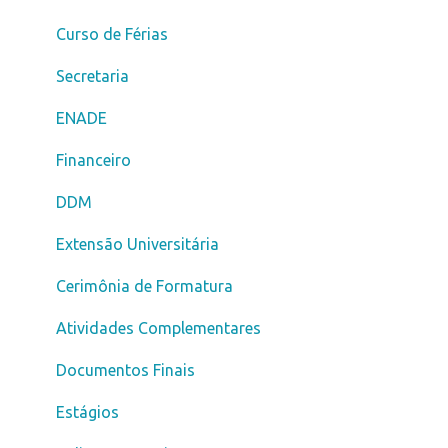
Transferência
Curso de Férias
Segunda Graduação
Secretaria
Fies
ENADE
Reabertura
Financeiro
Vestibular Solidário
DDM
Bolsa de Estudo
Extensão Universitária
Pagamento
Cerimônia de Formatura
Graduação 100% Digital
Atividades Complementares
Atendimento
Documentos Finais
Estágios