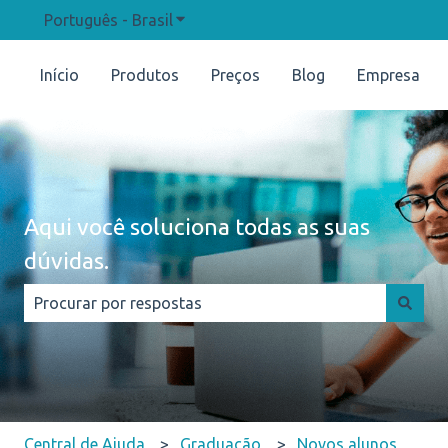
Português - Brasil
Mostrar submenu para traduções
Início
Produtos
Preços
Blog
Empresa
Aqui você soluciona todas as suas
dúvidas.
Não há sugestões porque o campo de pesquisa está e
Central de Ajuda
Graduação
Novos alunos