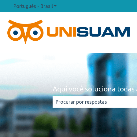
Português - Brasil
Mostrar submenu para traduções
Aqui você soluciona todas 
Não há sugestões porque o campo d