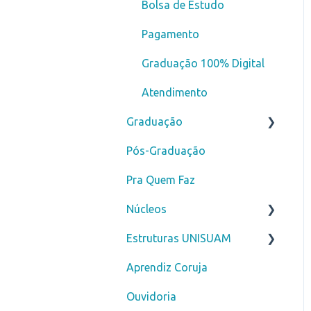
Bolsa de Estudo
Pagamento
Graduação 100% Digital
Atendimento
Graduação
Pós-Graduação
Novos alunos
Pra Quem Faz
Curso de Férias
Núcleos
Secretaria
Estruturas UNISUAM
ENADE
Núcleo de Prática Jurídica
- NPJ
Aprendiz Coruja
Financeiro
Biblioteca
Clínica Escola Amarina
Ouvidoria
DDM
Motta - CLESAM