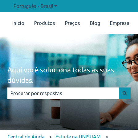
Português - Brasil
Mostrar submenu para traduções
Início
Produtos
Preços
Blog
Empresa
Aqui você soluciona todas as suas
dúvidas.
Não há sugestões porque o campo de pesquisa está e
Central de Ajuda
Estude na UNISUAM