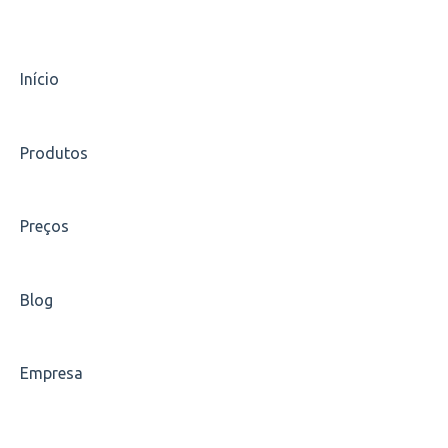
Documentos Finais
Estágios
Início
Indique um amigo
Produtos
Carreiras
Escolha de disciplinas
Preços
Carteirinha
Blog
Empresa