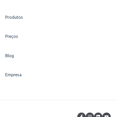
Indique um amigo
Produtos
Carreiras
Escolha de disciplinas
Preços
Carteirinha
Blog
Empresa