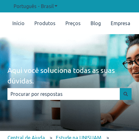
Português - Brasil
Mostrar submenu para traduções
Início
Produtos
Preços
Blog
Empresa
Aqui você soluciona todas as suas
dúvidas.
Não há sugestões porque o campo de pesquisa está e
Central de Ajuda
Estude na UNISUAM