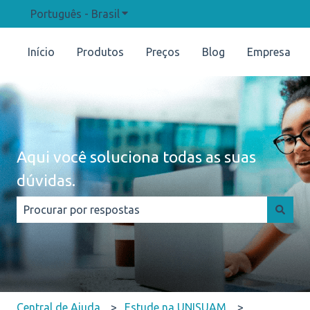
Português - Brasil
Mostrar submenu para traduções
Início
Produtos
Preços
Blog
Empresa
Aqui você soluciona todas as suas
dúvidas.
Não há sugestões porque o campo de pesquisa está e
Central de Ajuda
Estude na UNISUAM