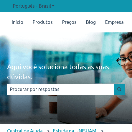
Português - Brasil
Mostrar submenu para traduções
Início
Produtos
Preços
Blog
Empresa
Aqui você soluciona todas as suas
dúvidas.
Não há sugestões porque o campo de pesquisa está e
Central de Ajuda
Estude na UNISUAM