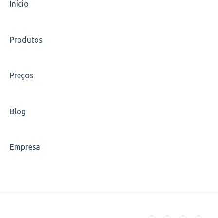
Estágios
Início
Indique um amigo
Produtos
Carreiras
Escolha de disciplinas
Preços
Carteirinha
Blog
Empresa