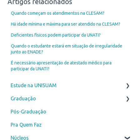
Artigos relacionados
Quando começam os atendimentos na CLESAM?
Há idade mínima e máxima para ser atendido na CLESAM?
Deficientes físicos podem participar da UNATI?
Quando o estudante estará em situação de irregularidade
junto ao ENADE?
É necessário apresentação de atestado médico para
participar da UNATI?
Estude na UNISUAM
Graduação
Vestibular
Pós-Graduação
ENEM
Novos alunos
Pra Quem Faz
Transferência
Curso de Férias
Núcleos
Segunda Graduação
Secretaria