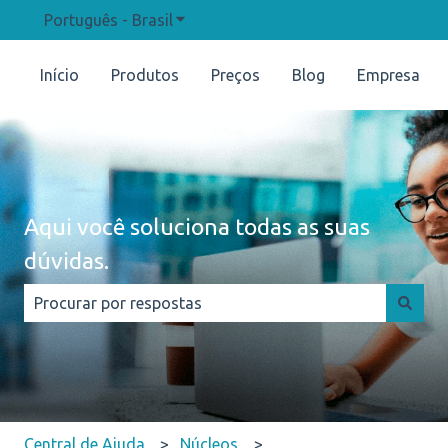
Português - Brasil
Mostrar submenu para traduções
Início
Produtos
Preços
Blog
Empresa
Aqui você soluciona todas as suas
dúvidas.
Não há sugestões porque o campo de pesquisa está e
Central de Ajuda
Núcleos