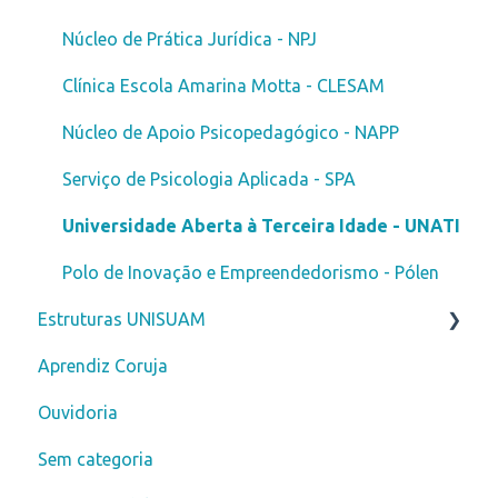
Fies
ENADE
Núcleo de Prática Jurídica - NPJ
Reabertura
Financeiro
Clínica Escola Amarina Motta - CLESAM
Vestibular Solidário
DDM
Núcleo de Apoio Psicopedagógico - NAPP
Bolsa de Estudo
Extensão Universitária
Serviço de Psicologia Aplicada - SPA
Pagamento
Cerimônia de Formatura
Universidade Aberta à Terceira Idade - UNATI
Graduação 100% Digital
Atividades Complementares
Polo de Inovação e Empreendedorismo - Pólen
Estruturas UNISUAM
Atendimento
Documentos Finais
Aprendiz Coruja
Estágios
Biblioteca
Ouvidoria
Indique um amigo
Sem categoria
Carreiras