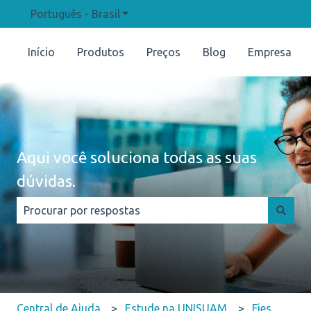
Português - Brasil
Mostrar submenu para traduções
Início
Produtos
Preços
Blog
Empresa
Aqui você soluciona todas as suas
dúvidas.
Não há sugestões porque o campo de pesquisa está e
Central de Ajuda
Estude na UNISUAM
Fies