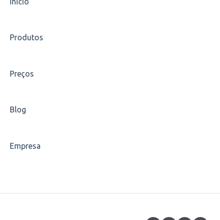
Início
Indique um amigo
Produtos
Carreiras
Escolha de disciplinas
Preços
Carteirinha
Blog
Empresa