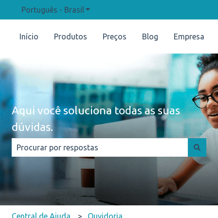
Português - Brasil
Mostrar submenu para traduções
Início
Produtos
Preços
Blog
Empresa
Aqui você soluciona todas as suas
dúvidas.
Não há sugestões porque o campo de pesquisa está e
Central de Ajuda
Ouvidoria