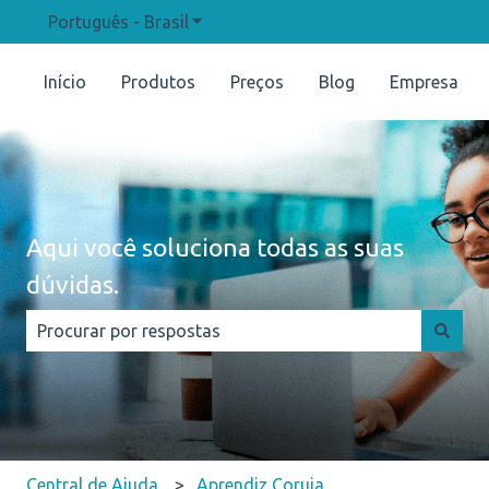
Português - Brasil
Mostrar submenu para traduções
Início
Produtos
Preços
Blog
Empresa
Aqui você soluciona todas as suas
dúvidas.
Não há sugestões porque o campo de pesquisa está e
Central de Ajuda
Aprendiz Coruja